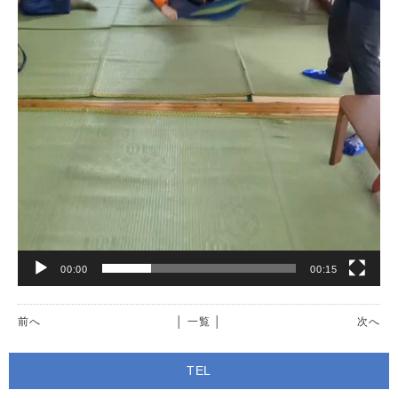
00:00
00:15
前へ
│ 一覧 │
次へ
TEL