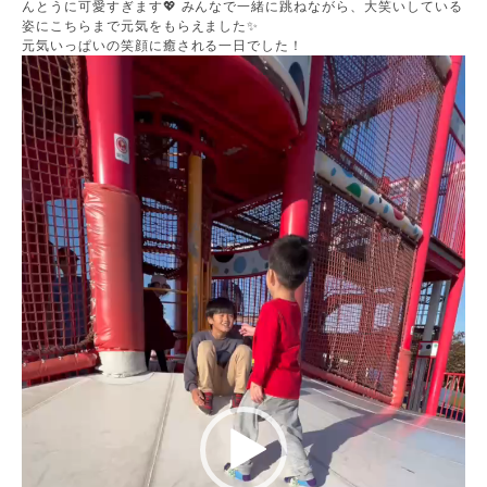
んとうに可愛すぎます💖 みんなで一緒に跳ねながら、大笑いしている
姿にこちらまで元気をもらえました✨
元気いっぱいの笑顔に癒される一日でした！
動
画
プ
レ
ー
ヤ
ー