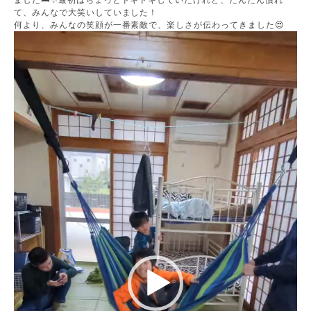
ました🛏️✨最初はちょっとドキドキしていたけれど、だんだん慣れ
て、みんなで大笑いしていました！
何より、みんなの笑顔が一番素敵で、楽しさが伝わってきました😍
動
画
プ
レ
ー
ヤ
ー