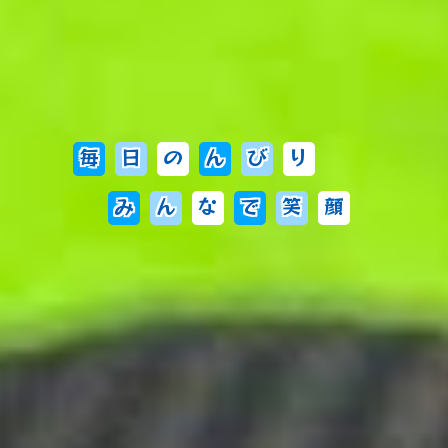
毎
日
の
ん
び
り
み
ん
な
で
笑
顔