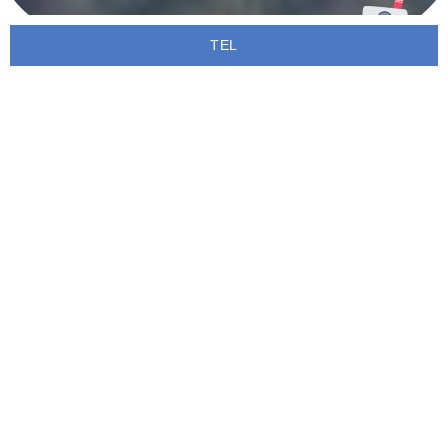
TEL
新着情報
すべて
お知らせ
公開情報
2026.07.27
お知らせ
夏休み🔫お泊り会のご案内を掲載しました🌟
2026.07.27
お知らせ
2026 夏休みの活動計画を掲載しました🌴🎐
2026.05.30
お知らせ
🌀台風６号接近に伴う臨時休業のおしらせ🌀