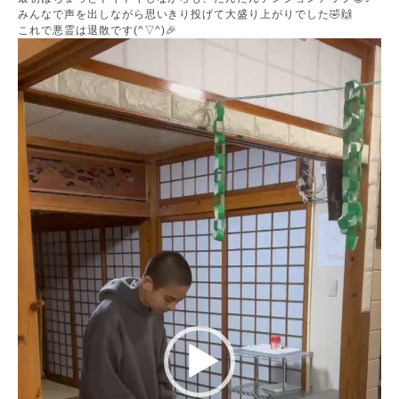
みんなで声を出しながら思いきり投げて大盛り上がりでした🤣🙌
これで悪霊は退散です(^▽^)🎉
動
画
プ
レ
ー
ヤ
ー