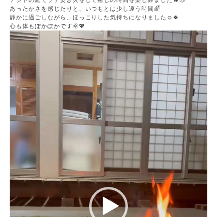
アジトの庭でプチ焚き火をして癒しの時間を楽しみました🔥😊
あったかさを感じたりと、いつもとは少し違う時間🌈
静かに過ごしながら、ほっこりした気持ちになりました☺️🍀
心も体もぽかぽかです🌞💖
動
画
プ
レ
ー
ヤ
ー