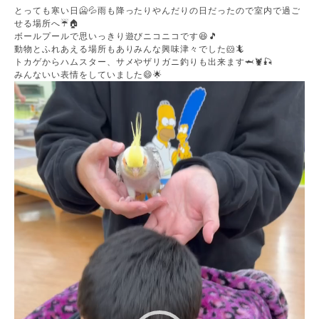
とっても寒い日🥶💦雨も降ったりやんだりの日だったので室内で過ご
せる場所へ☔🏠
ボールプールで思いっきり遊びニコニコです😆🎵
動物とふれあえる場所もありみんな興味津々でした🐹🦎
トカゲからハムスター、サメやザリガニ釣りも出来ます🦈🦞🎣
みんないい表情をしていました😄🌟
動
画
プ
レ
ー
ヤ
ー